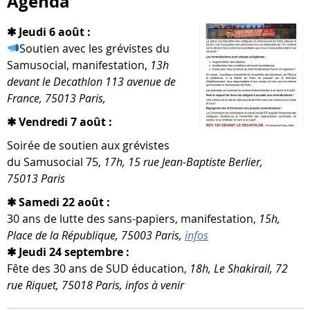
Agenda
✱ Jeudi 6 août :
Soutien avec les gré­vistes du
Samusocial, mani­fes­ta­tion,
13h
devant le Decathlon 113 ave­nue de
France, 75013 Paris,
✱ Vendredi 7 août :
Soirée de sou­tien aux gré­vistes
du Samusocial 75,
17h, 15 rue Jean-​Baptiste Berlier,
75013 Paris
✱ Samedi 22 août :
30 ans de lutte des sans-​papiers, mani­fes­ta­tion,
15h,
Place de la République, 75003 Paris,
infos
✱ Jeudi 24 septembre :
Fête des 30 ans de SUD édu­ca­tion,
18h, Le Shakirail, 72
rue Riquet, 75018 Paris, infos à venir