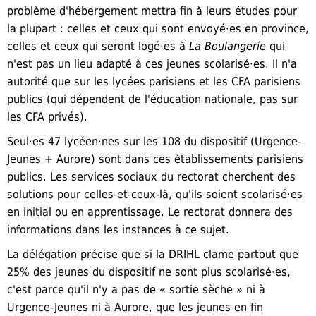
problème d'hébergement mettra fin à leurs études pour
la plupart :
celles et
ceux qui sont envoyé·
e
s en province,
celles et
ceux qui seront logé·
e
s à
L
a Boulangerie
qui
n'est pas un lieu adapté à ces jeunes scolarisé·
e
s. Il n'a
autorité que sur les lycées parisiens et les CFA parisiens
publics (qui dépendent de l'éducation nationale, pas
sur
les CFA privés).
Seul·es 47 lycéen·nes sur les 108 du dispositif (Urgence-
Jeunes + Aurore) sont dans ces établissements parisiens
publics. Les services sociaux du rectorat cherchent des
solutions pour celles-et-ceux-là, qu'ils soient scolarisé·es
en initial ou en apprentissage. Le rectorat donnera des
informations dans les instances à ce sujet.
La délégation précise que si la DRIHL clame partout que
25% des jeunes du dispositif ne sont plus scolarisé·es,
c'est parce qu'il n'y a pas de « sortie sèche » ni à
Urgence-Jeunes ni à Aurore, que les jeunes en fin