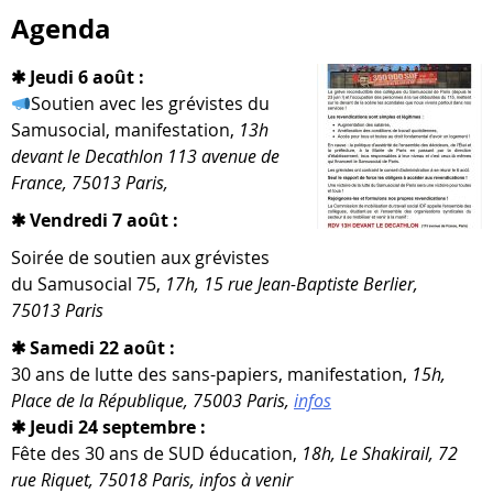
Agenda
✱ Jeudi 6 août :
Soutien avec les gré­vistes du
Samusocial, mani­fes­ta­tion,
13h
devant le Decathlon 113 ave­nue de
France, 75013 Paris,
✱ Vendredi 7 août :
Soirée de sou­tien aux gré­vistes
du Samusocial 75,
17h, 15 rue Jean-​Baptiste Berlier,
75013 Paris
✱ Samedi 22 août :
30 ans de lutte des sans-​papiers, mani­fes­ta­tion,
15h,
Place de la République, 75003 Paris,
infos
✱ Jeudi 24 septembre :
Fête des 30 ans de SUD édu­ca­tion,
18h, Le Shakirail, 72
rue Riquet, 75018 Paris, infos à venir