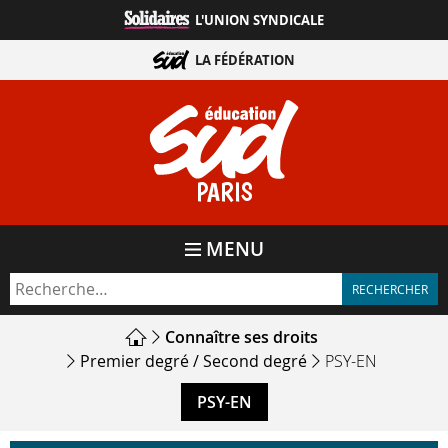
Aller
L'UNION SYNDICALE
directement
au
LA FÉDÉRATION
contenu
PARIS
MENU
Connaître ses droits
Premier degré
/
Second degré
PSY-EN
PSY-EN