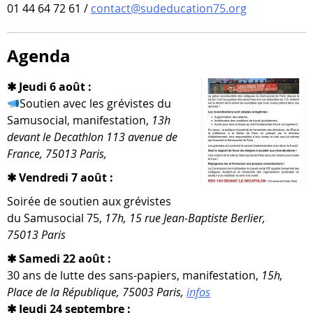
01 44 64 72 61 /
contact@sudeducation75.org
Agenda
✱ Jeudi 6 août :
Soutien avec les gré­vistes du
Samusocial, mani­fes­ta­tion,
13h
devant le Decathlon 113 ave­nue de
France, 75013 Paris,
✱ Vendredi 7 août :
Soirée de sou­tien aux gré­vistes
du Samusocial 75,
17h, 15 rue Jean-​Baptiste Berlier,
75013 Paris
✱ Samedi 22 août :
30 ans de lutte des sans-​papiers, mani­fes­ta­tion,
15h,
Place de la République, 75003 Paris,
infos
✱ Jeudi 24 septembre :