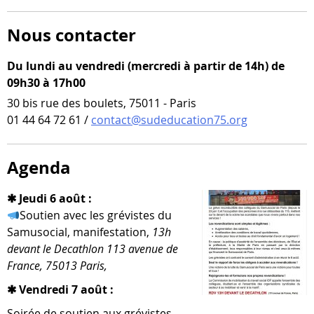
Nous contacter
Du lundi au vendredi (mercredi à partir de 14h) de
09h30 à 17h00
30 bis rue des boulets, 75011 - Paris
01 44 64 72 61 /
contact@sudeducation75.org
Agenda
✱ Jeudi 6 août :
Soutien avec les gré­vistes du
Samusocial, mani­fes­ta­tion,
13h
devant le Decathlon 113 ave­nue de
France, 75013 Paris,
✱ Vendredi 7 août :
Soirée de sou­tien aux gré­vistes