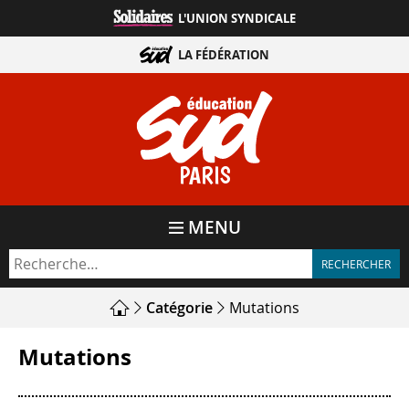
Aller
L'UNION SYNDICALE
directement
au
LA FÉDÉRATION
contenu
PARIS
MENU
Catégorie
Mutations
Mutations