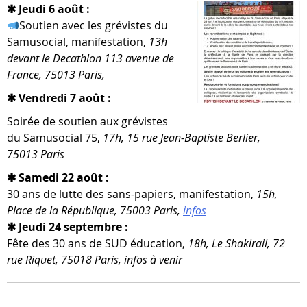
✱ Jeudi 6 août :
Soutien avec les gré­vistes du
Samusocial, mani­fes­ta­tion,
13h
devant le Decathlon 113 ave­nue de
France, 75013 Paris,
✱ Vendredi 7 août :
Soirée de sou­tien aux gré­vistes
du Samusocial 75,
17h, 15 rue Jean-​Baptiste Berlier,
75013 Paris
✱ Samedi 22 août :
30 ans de lutte des sans-​papiers, mani­fes­ta­tion,
15h,
Place de la République, 75003 Paris,
infos
✱ Jeudi 24 septembre :
Fête des 30 ans de SUD édu­ca­tion,
18h, Le Shakirail, 72
rue Riquet, 75018 Paris, infos à venir