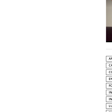
A
C
C
E
F
I
I
L