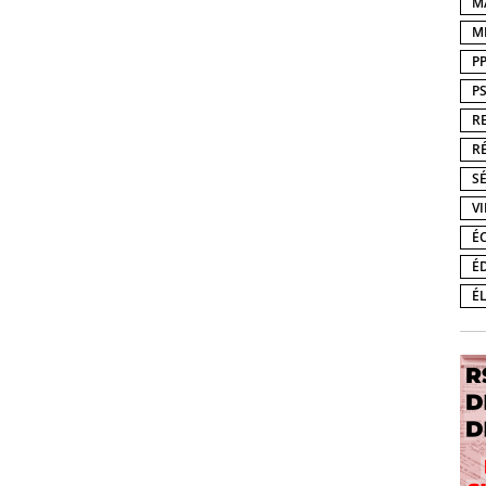
M
M
P
P
R
R
S
V
É
É
É