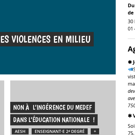
Du 
de
30 
01 
LES VIOLENCES EN MILIEU
A
✱ J
vis
man
dev
ave
750
NON À L’INGÉRENCE DU MEDEF
✱ V
DANS L’ÉDUCATION NATIONALE !
Soi
AESH
ENSEIGNANT·E 2ᵈ DEGRÉ
+
75