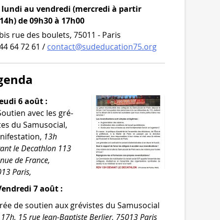
lundi au vendredi (mercredi à partir
 14h) de 09h30 à 17h00
bis rue des boulets, 75011 - Paris
44 64 72 61 /
contact@sudeducation75.org
genda
eudi 6 août :
Soutien avec les gré­
tes du Samusocial,
i­fes­ta­tion,
13h
ant le Decathlon 113
­nue de France,
13 Paris,
endredi 7 août :
rée de sou­tien aux gré­vistes du Samusocial
,
17h, 15 rue Jean-​Baptiste Berlier, 75013 Paris