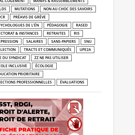
AL-LOGEMENT
MANIFS & RASSEMBLEMENTS
LDS
MUTATIONS
NON AU CHOC DES SAVOIRS
PCR
PRÉAVIS DE GRÈVE
SYCHOLOGUES DE L'ÉN
PÉDAGOGIE
RASED
ECTORAT & INSTANCES
RETRAITES
RIS
ÉPRESSION
SALAIRES
SANS-PAPIERS
SNU
ÉLECTION
TRACTS ET COMMUNIQUÉS
UPE2A
IE DU SYNDICAT
ZZ NE PAS UTILISER
COLE INCLUSIVE
ÉCOLOGIE
DUCATION PRIORITAIRE
LECTIONS PROFESSIONNELLES
ÉVALUATIONS