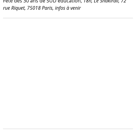
Fête des 30 ans de SUD édu­ca­tion,
18h, Le Shakirail, 72
rue Riquet, 75018 Paris, infos à venir