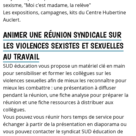
sexisme, "Moi c'est madame, la relève"
Les expositions, campagnes, kits du Centre Hubertine
Auclert.
ANIMER UNE RÉUNION SYNDICALE SUR
LES VIOLENCES SEXISTES ET SEXUELLES
AU TRAVAIL
SUD éducation vous propose un matériel clé en main
pour sensibiliser et former les collègues sur les
violences sexuelles afin de mieux les reconnaître pour
mieux les combattre : une présentation à diffuser
pendant la réunion, une fiche analyse pour préparer la
réunion et une fiche ressources à distribuer aux
collègues.
Vous pouvez vous réunir hors temps de service pour
échanger à partir de la présentation en diaporama ou
vous pouvez contacter le syndicat SUD éducation de