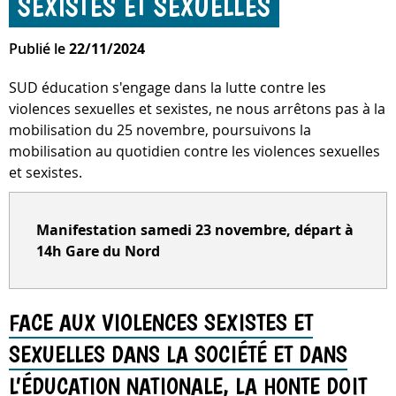
SEXISTES ET SEXUELLES
Publié le
22/11/2024
SUD éducation s'engage dans la lutte contre les
violences sexuelles et sexistes, ne nous arrêtons pas à la
mobilisation du 25 novembre, poursuivons la
mobilisation au quotidien contre les violences sexuelles
et sexistes.
Manifestation samedi 23 novembre, départ à
14h Gare du Nord
FACE AUX VIOLENCES SEXISTES ET
SEXUELLES DANS LA SOCIÉTÉ ET DANS
L’ÉDUCATION NATIONALE, LA HONTE DOIT