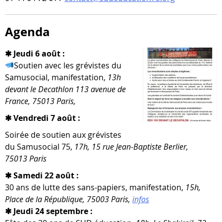
Agenda
✱ Jeudi 6 août :
Soutien avec les gré­vistes du
Samusocial, mani­fes­ta­tion,
13h
devant le Decathlon 113 ave­nue de
France, 75013 Paris,
✱ Vendredi 7 août :
Soirée de sou­tien aux gré­vistes
du Samusocial 75,
17h, 15 rue Jean-​Baptiste Berlier,
75013 Paris
✱ Samedi 22 août :
30 ans de lutte des sans-​papiers, mani­fes­ta­tion,
15h,
Place de la République, 75003 Paris,
infos
✱ Jeudi 24 septembre :