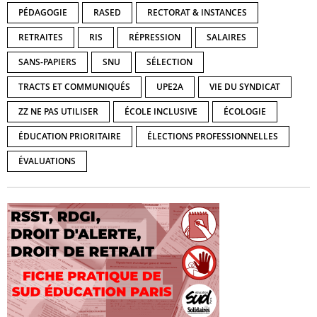
PÉDAGOGIE
RASED
RECTORAT & INSTANCES
RETRAITES
RIS
RÉPRESSION
SALAIRES
SANS-PAPIERS
SNU
SÉLECTION
TRACTS ET COMMUNIQUÉS
UPE2A
VIE DU SYNDICAT
ZZ NE PAS UTILISER
ÉCOLE INCLUSIVE
ÉCOLOGIE
ÉDUCATION PRIORITAIRE
ÉLECTIONS PROFESSIONNELLES
ÉVALUATIONS