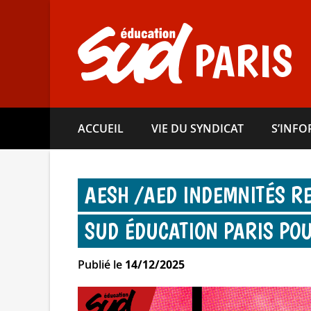
Aller
directement
au
PARIS
contenu
ACCUEIL
VIE DU SYNDICAT
S’INF
AESH /​AED INDEMNITÉS RE
SUD ÉDUCATION PARIS POU
Publié le
14/12/2025