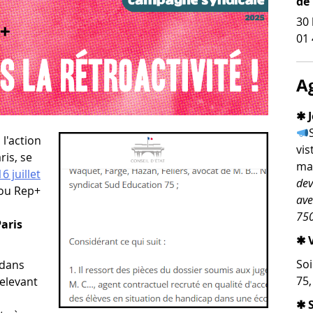
de
30 
01 
A
✱ J
l'action
vis
ris, se
man
6 juillet
dev
 ou Rep+
ave
750
aris
✱ V
Soi
 dans
75
relevant
✱ 