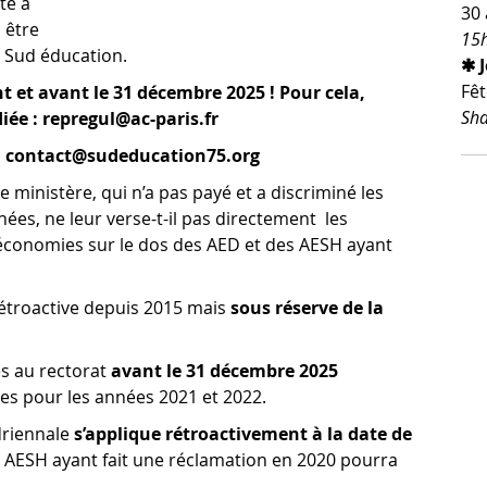
te à
30 
 être
15h
e Sud éducation.
✱ 
Fêt
 et avant le 31 décembre 2025 ! Pour cela,
Sha
diée : repregul@ac-paris.fr
 : contact@sudeducation75.org
 ministère, qui n’a pas payé et a discriminé les
s, ne leur verse-t-il pas directement les
s économies sur le dos des AED et des AESH ayant
étroactive depuis 2015 mais
sous réserve de la
es au rectorat
avant le 31 décembre 2025
es pour les années 2021 et 2022.
driennale
s’applique rétroactivement à la date de
e AESH ayant fait une réclamation en 2020 pourra