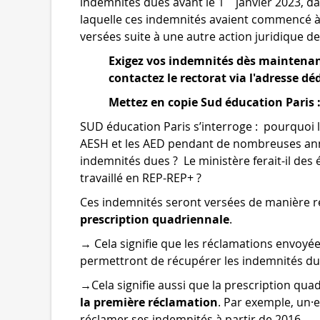
indemnités dues avant le 1
janvier 2023, da
laquelle ces indemnités avaient commencé à
versées suite à une autre action juridique d
Exigez vos indemnités dès maintenant
contactez le rectorat via l'adresse dé
Mettez en copie Sud éducation Paris
SUD éducation Paris s’interroge : pourquoi le
AESH et les AED pendant de nombreuses année
indemnités dues ? Le ministère ferait-il de
travaillé en REP-REP+ ?
Ces indemnités seront versées de manière r
prescription quadriennale
.
→ Cela signifie que les réclamations envoyé
permettront de récupérer les indemnités du
→Cela signifie aussi que la prescription qua
la première réclamation
. Par exemple, un·
réclamer ses indemnités à partir de 2016.