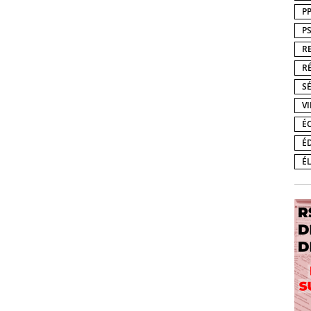
P
P
R
R
S
V
É
É
É