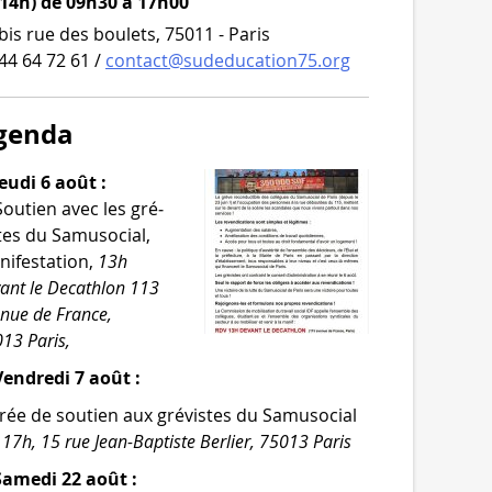
 14h) de 09h30 à 17h00
bis rue des boulets, 75011 - Paris
44 64 72 61 /
contact@sudeducation75.org
genda
eudi 6 août :
Soutien avec les gré­
tes du Samusocial,
i­fes­ta­tion,
13h
ant le Decathlon 113
­nue de France,
13 Paris,
endredi 7 août :
rée de sou­tien aux gré­vistes du Samusocial
,
17h, 15 rue Jean-​Baptiste Berlier, 75013 Paris
Samedi 22 août :