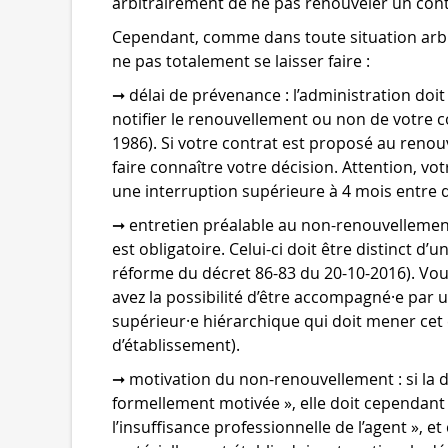
arbitrairement de ne pas renouveler un cont
Cependant, comme dans toute situation arbitr
ne pas totalement se laisser faire :
➞ délai de prévenance : l’administration doi
notifier le renouvellement ou non de votre co
1986). Si votre contrat est proposé au renou
faire connaître votre décision. Attention, vo
une interruption supérieure à 4 mois entre 
➞ entretien préalable au non-renouvellemen
est obligatoire. Celui-ci doit être distinct d’u
réforme du décret 86-83 du 20-10-2016). Vous
avez la possibilité d’être accompagné·e par u
supérieur·e hiérarchique qui doit mener cet e
d’établissement).
➞ motivation du non-renouvellement : si la 
formellement motivée », elle doit cependant êt
l’insuffisance professionnelle de l’agent », e