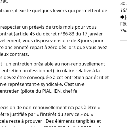
rat.
30 
15h
aire, il existe quelques leviers qui permettent de
✱ 
Fêt
t respecter un préavis de trois mois pour vous
Sha
ntrat (article 45 du décret n°86-83 du 17 janvier
vellement, vous disposez ensuite de 8 jours pour
tre ancienneté repart à zéro dès lors que vous avez
deux contrats.
t : un entretien préalable au non-renouvellement
n entretien professionnel (circulaire relative à la
 devez être convoqué·e à cet entretien par écrit et
n·e représentant·e syndical·e. C’est un·e
ntretien (pilote du PIAL, IEN, chef·fe
décision de non-renouvellement n’a pas à être «
re justifiée par « l’intérêt du service » ou «
t cela reste à prouver ! Des éléments tangibles et