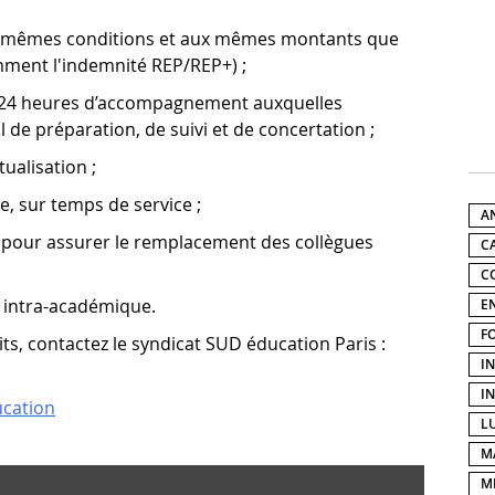
es mêmes conditions et aux mêmes montants que
mment l'indemnité REP/REP+) ;
r 24 heures d’accompagnement auxquelles
l de préparation, de suivi et de concertation ;
ualisation ;
e, sur temps de service ;
A
 pour assurer le remplacement des collègues
C
C
t intra-académique.
E
F
ts, contactez le syndicat SUD éducation Paris :
I
I
ucation
L
M
M