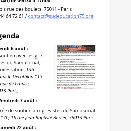
 14h) de 09h30 à 17h00
bis rue des boulets, 75011 - Paris
44 64 72 61 /
contact@sudeducation75.org
genda
eudi 6 août :
Soutien avec les gré­
tes du Samusocial,
i­fes­ta­tion,
13h
ant le Decathlon 113
­nue de France,
13 Paris,
endredi 7 août :
rée de sou­tien aux gré­vistes du Samusocial
,
17h, 15 rue Jean-​Baptiste Berlier, 75013 Paris
Samedi 22 août :