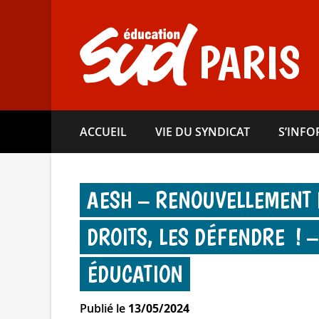
Aller
directement
au
PARIS
contenu
ACCUEIL
VIE DU SYNDICAT
S’INF
AESH – RENOUVELLEMENT 
DROITS, LES DÉFENDRE ! –
ÉDUCATION
Publié le
13/05/2024