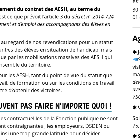
de
llement du contrat des AESH, au terme du
30 
est ce que prévoit l’article 3 du
décret n° 2014-724
01 
tement et d'emploi des accompagnants des élèves en
A
e au regard de nos revendications pour un statut
nt·es des élèves en situation de handicap, mais
✱ J
ue par les mobilisations massives des AESH qui
nsemble du territoire.
vis
man
r les AESH, tant du point de vue du statut que
dev
ail, de formation ou sur les conditions de travail.
ave
re d’obtenir des victoires.
750
VENT PAS FAIRE N’IMPORTE QUOI !
✱ V
Soi
es contractuel·les de la Fonction publique ne sont
75
nt contraignantes ; les employeurs, DSDEN ou
ainsi une trop grande latitude pour décider
✱ 