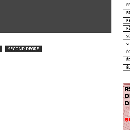
P
P
R
R
S
V
SECOND DEGRÉ
É
É
É