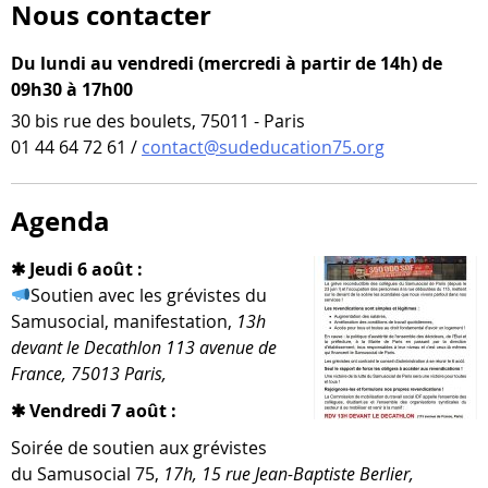
Nous contacter
Du lundi au vendredi (mercredi à partir de 14h) de
09h30 à 17h00
30 bis rue des boulets, 75011 - Paris
01 44 64 72 61 /
contact@sudeducation75.org
Agenda
✱ Jeudi 6 août :
Soutien avec les gré­vistes du
Samusocial, mani­fes­ta­tion,
13h
devant le Decathlon 113 ave­nue de
France, 75013 Paris,
✱ Vendredi 7 août :
Soirée de sou­tien aux gré­vistes
du Samusocial 75,
17h, 15 rue Jean-​Baptiste Berlier,