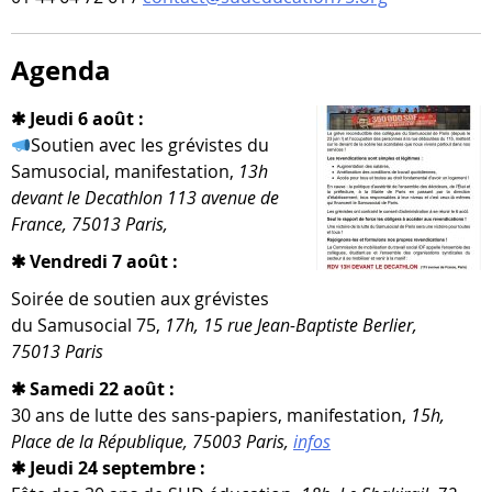
Agenda
✱ Jeudi 6 août :
Soutien avec les gré­vistes du
Samusocial, mani­fes­ta­tion,
13h
devant le Decathlon 113 ave­nue de
France, 75013 Paris,
✱ Vendredi 7 août :
Soirée de sou­tien aux gré­vistes
du Samusocial 75,
17h, 15 rue Jean-​Baptiste Berlier,
75013 Paris
✱ Samedi 22 août :
30 ans de lutte des sans-​papiers, mani­fes­ta­tion,
15h,
Place de la République, 75003 Paris,
infos
✱ Jeudi 24 septembre :