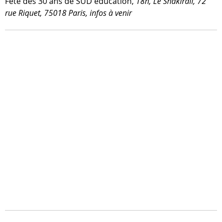
Fête des 30 ans de SUD édu­ca­tion,
18h, Le Shakirail, 72
rue Riquet, 75018 Paris, infos à venir