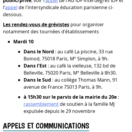
public/privé
, voir l'
appel
de l'AG IDF interdegrés IDF et
l'
appel
de l'intersyndicale éducation parisienne ci-
dessous.
Les rendez-vous de grévistes
pour organiser
notamment des tournées d'établissements
Mardi 10
Dans le
Nord
: au café La piscine, 33 rue
Boinod, 75018 Paris, M° Simplon, à 9h.
Dans l'Est
: au café la vielleuse, 132 bd de
Belleville, 75020 Paris, M° Belleville à 8h30.
Dans le
Sud
: au collège Thomas Mann,
91
avenue de France 75013 Paris, à 9h.
à 15h30 sur le parvis de la mairie du 20e
:
rassemblement
de soutien à la famille MJ
expulsée depuis le 29 novembre
APPELS ET COMMUNICATIONS