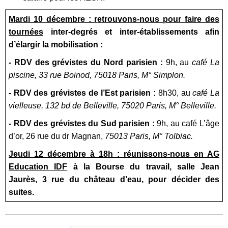
Ma
rdi 10 décembre :
r
etrouvons-nous pour faire des
tournées
inter-degrés et inter-établissements afin
d’élargir la mobilisation :
- RDV des grévistes du Nord parisien :
9h, au
café La
piscine, 33 rue Boinod, 75018 Paris, M° Simplon.
- RDV des grévistes d
e
l’Est parisien :
8h30, au
café La
vielleuse, 132 bd de Belleville, 75020 Paris, M° Belleville.
- RDV des grévistes du Sud parisien :
9h, au café L’âge
d’or, 26 rue du dr Magnan,
75013 Paris,
M
°
Tolbiac.
J
eudi 12 décembre à 18
h : réunissons-nous en AG
Education
IDF
à la Bourse du travail, salle Jean
Jaurès, 3 rue du château d’eau, pour décider des
suites.