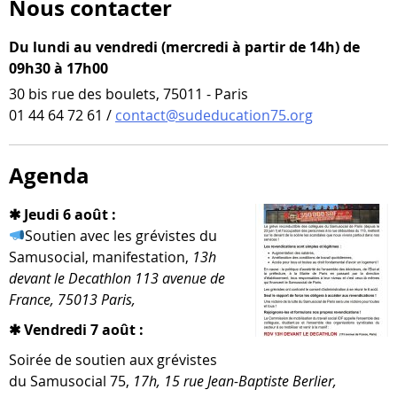
Nous contacter
Du lundi au vendredi (mercredi à partir de 14h) de
09h30 à 17h00
30 bis rue des boulets, 75011 - Paris
01 44 64 72 61 /
contact@sudeducation75.org
Agenda
✱ Jeudi 6 août :
Soutien avec les gré­vistes du
Samusocial, mani­fes­ta­tion,
13h
devant le Decathlon 113 ave­nue de
France, 75013 Paris,
✱ Vendredi 7 août :
Soirée de sou­tien aux gré­vistes
du Samusocial 75,
17h, 15 rue Jean-​Baptiste Berlier,