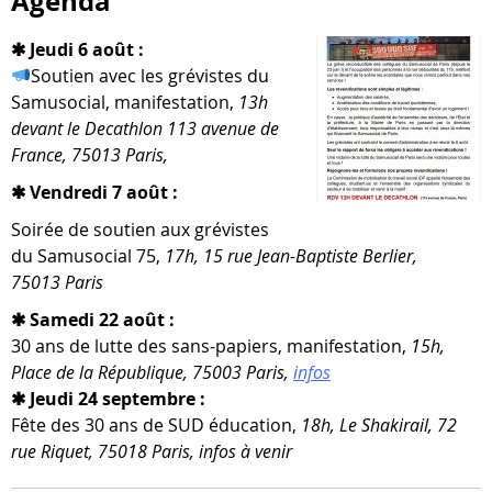
Agenda
✱ Jeudi 6 août :
Soutien avec les gré­vistes du
Samusocial, mani­fes­ta­tion,
13h
devant le Decathlon 113 ave­nue de
France, 75013 Paris,
✱ Vendredi 7 août :
Soirée de sou­tien aux gré­vistes
du Samusocial 75,
17h, 15 rue Jean-​Baptiste Berlier,
75013 Paris
✱ Samedi 22 août :
30 ans de lutte des sans-​papiers, mani­fes­ta­tion,
15h,
Place de la République, 75003 Paris,
infos
✱ Jeudi 24 septembre :
Fête des 30 ans de SUD édu­ca­tion,
18h, Le Shakirail, 72
rue Riquet, 75018 Paris, infos à venir