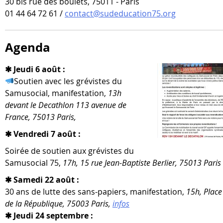
30 bis rue des boulets, 75011 - Paris
01 44 64 72 61 /
contact@sudeducation75.org
Agenda
✱ Jeudi 6 août :
Soutien avec les gré­vistes du
Samusocial, mani­fes­ta­tion,
13h
devant le Decathlon 113 ave­nue de
France, 75013 Paris,
✱ Vendredi 7 août :
Soirée de sou­tien aux gré­vistes du
Samusocial 75,
17h, 15 rue Jean-​Baptiste Berlier, 75013 Paris
✱ Samedi 22 août :
30 ans de lutte des sans-​papiers, mani­fes­ta­tion,
15h, Place
de la République, 75003 Paris,
infos
✱ Jeudi 24 septembre :