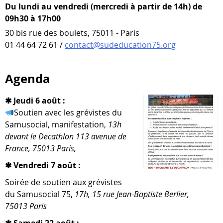
Du lundi au vendredi (mercredi à partir de 14h) de
09h30 à 17h00
30 bis rue des boulets, 75011 - Paris
01 44 64 72 61 /
contact@sudeducation75.org
Agenda
✱ Jeudi 6 août :
Soutien avec les gré­vistes du
Samusocial, mani­fes­ta­tion,
13h
devant le Decathlon 113 ave­nue de
France, 75013 Paris,
✱ Vendredi 7 août :
Soirée de sou­tien aux gré­vistes
du Samusocial 75,
17h, 15 rue Jean-​Baptiste Berlier,
75013 Paris
✱ Samedi 22 août :