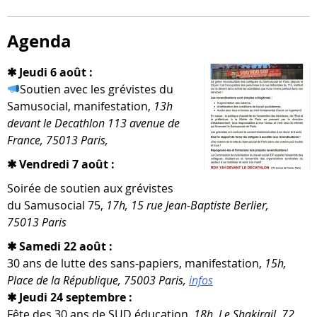
Agenda
✱ Jeudi 6 août :
Soutien avec les gré­vistes du
Samusocial, mani­fes­ta­tion,
13h
devant le Decathlon 113 ave­nue de
France, 75013 Paris,
✱ Vendredi 7 août :
Soirée de sou­tien aux gré­vistes
du Samusocial 75,
17h, 15 rue Jean-​Baptiste Berlier,
75013 Paris
✱ Samedi 22 août :
30 ans de lutte des sans-​papiers, mani­fes­ta­tion,
15h,
Place de la République, 75003 Paris,
infos
✱ Jeudi 24 septembre :
Fête des 30 ans de SUD édu­ca­tion,
18h, Le Shakirail, 72