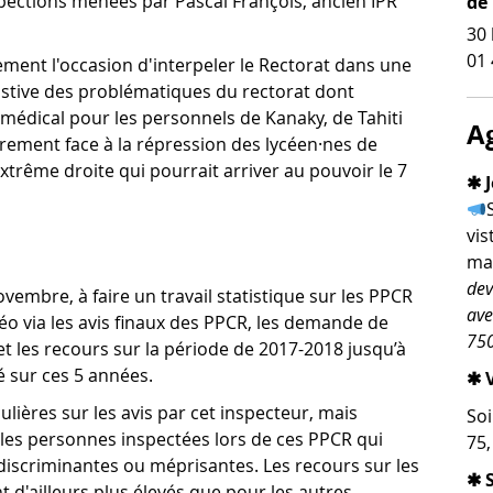
nspections menées par Pascal François, ancien IPR
de
30 
01 
ment l'occasion d'interpeler le Rectorat dans une
ustive des problématiques du rectorat dont
l médical pour les personnels de Kanaky, de Tahiti
A
farement face à la répression des lycéen·nes de
xtrême droite qui pourrait arriver au pouvoir le 7
✱ J
vis
man
dev
vembre, à faire un travail statistique sur les PPCR
ave
éo via les avis finaux des PPCR, les demande de
750
et les recours sur la période de 2017-2018 jusqu’à
é sur ces 5 années.
✱ V
ulières sur les avis par cet inspecteur, mais
Soi
 les personnes inspectées lors de ces PPCR qui
75
iscriminantes ou méprisantes. Les recours sur les
✱ 
t d'ailleurs plus élevés que pour les autres