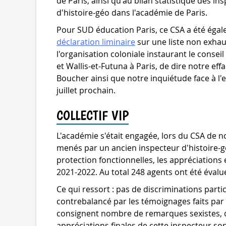
de Paris, ainsi qu'au bilan statistique des i
d'histoire-géo dans l'académie de Paris.
Pour SUD éducation Paris, ce CSA a été égale
déclaration liminaire
sur une liste non exha
l'organisation coloniale instaurant le consei
et Wallis-et-Futuna à Paris, de dire notre ef
Boucher ainsi que notre inquiétude face à l'e
juillet prochain.
COLLECTIF VIP
L'académie s'était engagée, lors du CSA de no
menés par un ancien inspecteur d'histoire-g
protection fonctionnelles, les appréciations 
2021-2022. Au total 248 agents ont été évalu
Ce qui ressort : pas de discriminations partic
contrebalancé par les témoignages faits par
consignent nombre de remarques sexistes, d
appréciations finales de cette inspecteur son