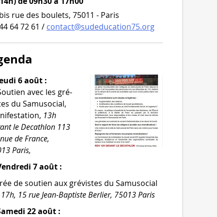
 14h) de 09h30 à 17h00
bis rue des boulets, 75011 - Paris
44 64 72 61 /
contact@sudeducation75.org
genda
eudi 6 août :
Soutien avec les gré­
tes du Samusocial,
i­fes­ta­tion,
13h
ant le Decathlon 113
­nue de France,
13 Paris,
endredi 7 août :
rée de sou­tien aux gré­vistes du Samusocial
,
17h, 15 rue Jean-​Baptiste Berlier, 75013 Paris
Samedi 22 août :