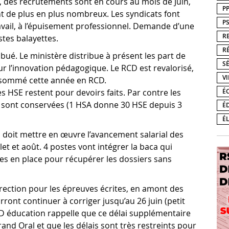
 des recrutements sont en cours au mois de Juin,
P
nt de plus en plus nombreux. Les syndicats font
P
avail, à l’épuisement professionnel. Demande d’une
R
tes balayettes.
R
bué. Le ministère distribue à présent les part de
S
r l’innovation pédagogique. Le RCD est revalorisé,
V
onsommé cette année en RCD.
É
es HSE restent pour devoirs faits. Par contre les
sont conservées (1 HSA donne 30 HSE depuis 3
É
É
l doit mettre en œuvre l’avancement salarial des
llet et août. 4 postes vont intégrer la baca qui
es en place pour récupérer les dossiers sans
rection pour les épreuves écrites, en amont des
ront continuer à corriger jusqu’au 26 juin (petit
UD éducation rappelle que ce délai supplémentaire
and Oral et que les délais sont très restreints pour