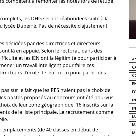
ours compétent à remonter les notes lors de l’étude
nt complets, les DHG seront réabondées suite à la
u lycée Duperré. Pas de nécessité d’ajustement
s décidées par des directrices et directeurs
 sont là en appuie. Selon le rectorat, dans des
fficulté et les IEN ont la légitimité pour participer à
A
 mener un travail intelligent pour faire ces
C
irecteurs d’école de leur circo pour parler des
C
E
pas sur le fait que les PES n’aient pas le choix de
F
s les postes proposés au concours ont été pourvus.
I
hoix de leur zone géographique. 16 inscrits sur la
I
ments de la liste principale. Le recrutement comme
L
lle.
M
remplacements (de 40 classes en début de
M