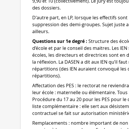
9,90 et 10 (collectivement). Le jury est touj
des dossiers.
D'autre part, en LP, lorsque les effectifs so
suppression des demi-groupes. Sujet juste a
ailleurs.
Questions sur 1e degré :
Structure des école
d’école et par le conseil des maitres. Les IEN
écoles, les directeurs et directrices sont en di
la réflexion. La DASEN a dit aux IEN qu’il faut
répartitions (des IEN auraient convoqué les d
répartitions).
Affectation des PES : le rectorat ne reviendra 
leur école : maternelle ou élémentaire. Tou
Procédure du 17 au 20 pour les PES pour le c
liste complémentaire : elle sert aux désiste
contractuel se fait sur autorisation ministérie
Remplacements : nombre important de non 