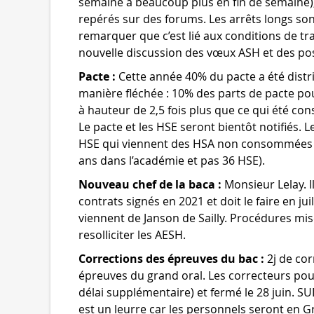
semaine à beaucoup plus en fin de semaine),
repérés sur des forums. Les arrêts longs so
remarquer que c’est lié aux conditions de tr
nouvelle discussion des vœux ASH et des pos
Pacte :
Cette année 40% du pacte a été distri
manière fléchée : 10% des parts de pacte pou
à hauteur de 2,5 fois plus que ce qui été c
Le pacte et les HSE seront bientôt notifiés. L
HSE qui viennent des HSA non consommées 
ans dans l’académie et pas 36 HSE).
Nouveau chef de la baca :
Monsieur Lelay. I
contrats signés en 2021 et doit le faire en jui
viennent de Janson de Sailly. Procédures mis
resolliciter les AESH.
Corrections des épreuves du bac :
2j de cor
épreuves du grand oral. Les correcteurs pour
délai supplémentaire) et fermé le 28 juin. S
est un leurre car les personnels seront en Gr