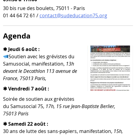
30 bis rue des boulets, 75011 - Paris
01 44 64 72 61 /
contact@sudeducation75.org
Agenda
✱ Jeudi 6 août :
Soutien avec les gré­vistes du
Samusocial, mani­fes­ta­tion,
13h
devant le Decathlon 113 ave­nue de
France, 75013 Paris,
✱ Vendredi 7 août :
Soirée de sou­tien aux gré­vistes
du Samusocial 75,
17h, 15 rue Jean-​Baptiste Berlier,
75013 Paris
✱ Samedi 22 août :
30 ans de lutte des sans-​papiers, mani­fes­ta­tion,
15h,