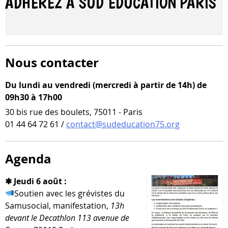
ADHÉREZ À SUD ÉDUCATION
PARIS
Nous contacter
Du lundi au vendredi (mercredi à partir de 14h) de
09h30 à 17h00
30 bis rue des boulets, 75011 - Paris
01 44 64 72 61 /
contact@sudeducation75.org
Agenda
✱ Jeudi 6 août :
Soutien avec les gré­vistes du
Samusocial, mani­fes­ta­tion,
13h
devant le Decathlon 113 ave­nue de