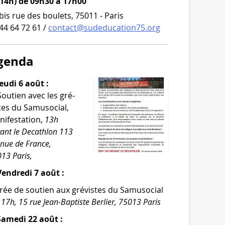
 14h) de 09h30 à 17h00
bis rue des boulets, 75011 - Paris
44 64 72 61 /
contact@sudeducation75.org
genda
eudi 6 août :
Soutien avec les gré­
tes du Samusocial,
i­fes­ta­tion,
13h
ant le Decathlon 113
­nue de France,
13 Paris,
endredi 7 août :
rée de sou­tien aux gré­vistes du Samusocial
,
17h, 15 rue Jean-​Baptiste Berlier, 75013 Paris
Samedi 22 août :