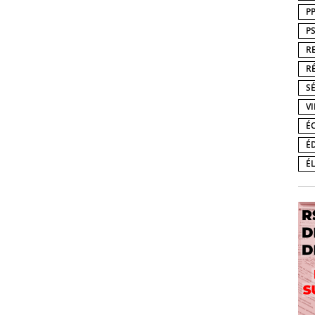
P
P
R
R
S
V
É
É
É