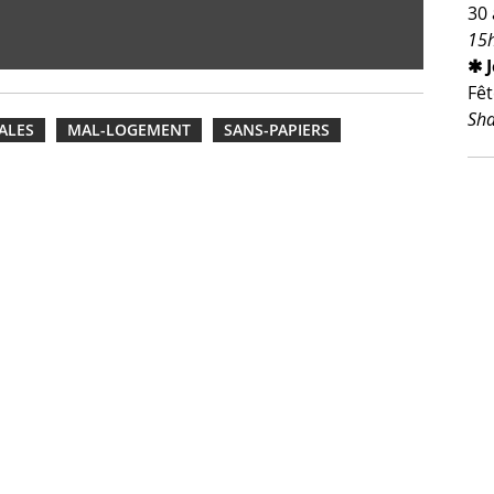
30 
15h
✱ 
Fêt
Sha
ALES
MAL-LOGEMENT
SANS-PAPIERS