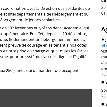
de
30 
en coordination avec la Direction des solidarités de
01 
onale et interdépartementale de l’hébergement et du
hébergement de jeunes scolarisés.
A
nt de 102 lycéennes et lycéens dans l’académie, qui
e supplémentaire. En effet, depuis le 10 décembre,
yrique. Ils demandent un hébergement immédiat,
✱ J
ent preuve de courage en se tenant à nos côtés
s à notre prise en charge et que toutes les forces
vis
isme, pour un système d’accueil digne et l’égalité
man
dev
ave
t aux 250 jeunes qui demandent qui occupent
750
✱ V
Soi
75
✱ 