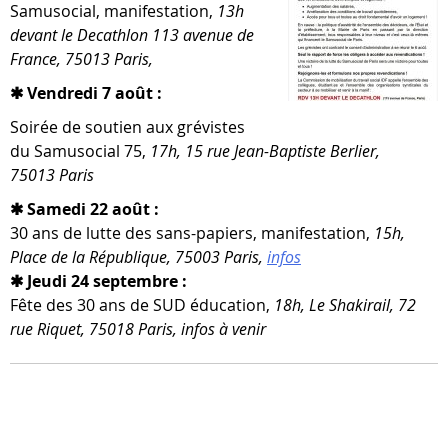
Samusocial, mani­fes­ta­tion,
13h
devant le Decathlon 113 ave­nue de
France, 75013 Paris,
✱ Vendredi 7 août :
Soirée de sou­tien aux gré­vistes
du Samusocial 75,
17h, 15 rue Jean-​Baptiste Berlier,
75013 Paris
✱ Samedi 22 août :
30 ans de lutte des sans-​papiers, mani­fes­ta­tion,
15h,
Place de la République, 75003 Paris,
infos
✱ Jeudi 24 septembre :
Fête des 30 ans de SUD édu­ca­tion,
18h, Le Shakirail, 72
rue Riquet, 75018 Paris, infos à venir