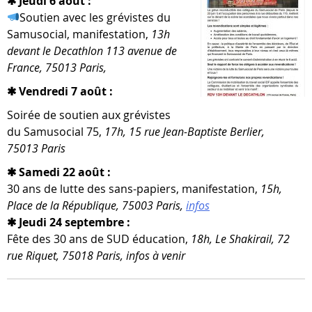
✱ Jeudi 6 août :
Soutien avec les gré­vistes du
Samusocial, mani­fes­ta­tion,
13h
devant le Decathlon 113 ave­nue de
France, 75013 Paris,
✱ Vendredi 7 août :
Soirée de sou­tien aux gré­vistes
du Samusocial 75,
17h, 15 rue Jean-​Baptiste Berlier,
75013 Paris
✱ Samedi 22 août :
30 ans de lutte des sans-​papiers, mani­fes­ta­tion,
15h,
Place de la République, 75003 Paris,
infos
✱ Jeudi 24 septembre :
Fête des 30 ans de SUD édu­ca­tion,
18h, Le Shakirail, 72
rue Riquet, 75018 Paris, infos à venir