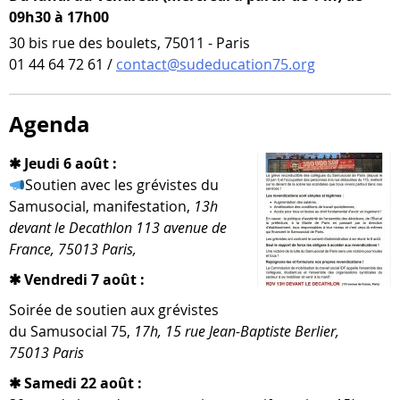
09h30 à 17h00
30 bis rue des boulets, 75011 - Paris
01 44 64 72 61 /
contact@sudeducation75.org
Agenda
✱ Jeudi 6 août :
Soutien avec les gré­vistes du
Samusocial, mani­fes­ta­tion,
13h
devant le Decathlon 113 ave­nue de
France, 75013 Paris,
✱ Vendredi 7 août :
Soirée de sou­tien aux gré­vistes
du Samusocial 75,
17h, 15 rue Jean-​Baptiste Berlier,
75013 Paris
✱ Samedi 22 août :