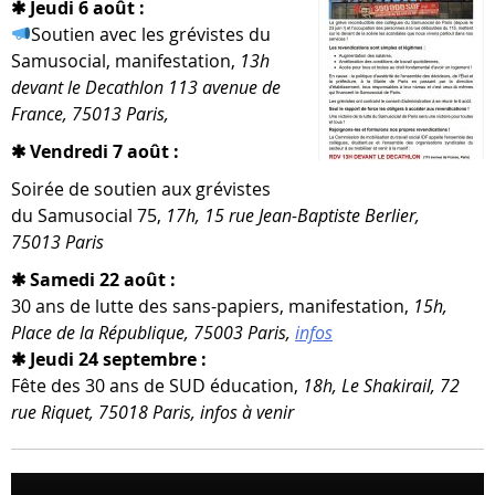
✱ Jeudi 6 août :
Soutien avec les gré­vistes du
Samusocial, mani­fes­ta­tion,
13h
devant le Decathlon 113 ave­nue de
France, 75013 Paris,
✱ Vendredi 7 août :
Soirée de sou­tien aux gré­vistes
du Samusocial 75,
17h, 15 rue Jean-​Baptiste Berlier,
75013 Paris
✱ Samedi 22 août :
30 ans de lutte des sans-​papiers, mani­fes­ta­tion,
15h,
Place de la République, 75003 Paris,
infos
✱ Jeudi 24 septembre :
Fête des 30 ans de SUD édu­ca­tion,
18h, Le Shakirail, 72
rue Riquet, 75018 Paris, infos à venir