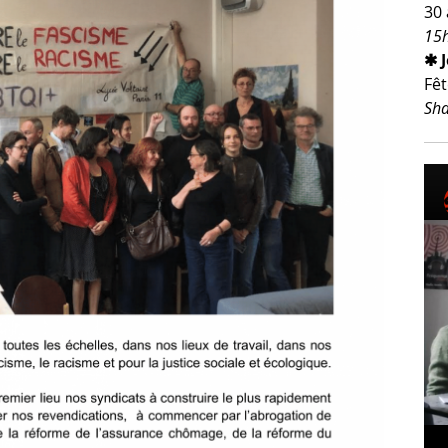
30 
15h
✱ 
Fêt
Sha