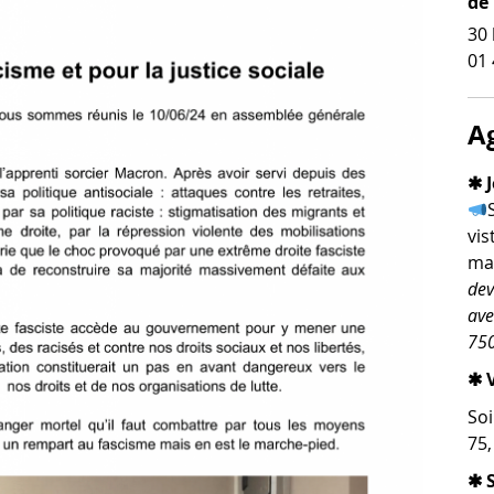
de
30 
01 
A
✱ J
vis
man
dev
ave
750
✱ V
Soi
75
✱ 