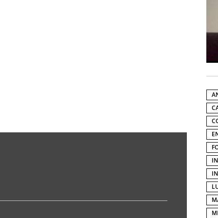
A
C
C
E
F
I
I
L
M
M