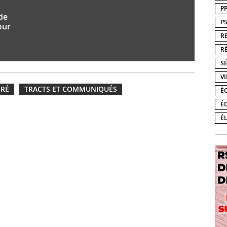
P
de
P
our
R
R
S
V
GRÉ
TRACTS ET COMMUNIQUÉS
É
É
É