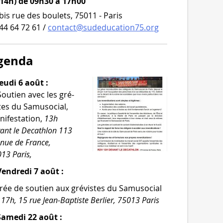
 14h) de 09h30 à 17h00
bis rue des boulets, 75011 - Paris
44 64 72 61 /
contact@sudeducation75.org
genda
eudi 6 août :
Soutien avec les gré­
tes du Samusocial,
i­fes­ta­tion,
13h
ant le Decathlon 113
­nue de France,
13 Paris,
endredi 7 août :
rée de sou­tien aux gré­vistes du Samusocial
,
17h, 15 rue Jean-​Baptiste Berlier, 75013 Paris
Samedi 22 août :