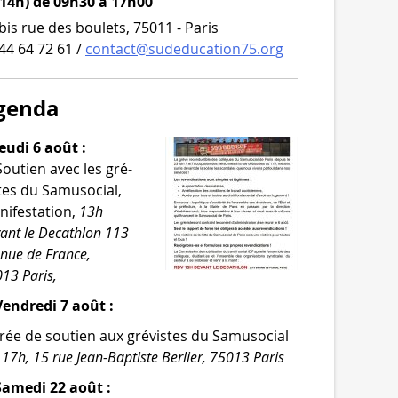
 14h) de 09h30 à 17h00
bis rue des boulets, 75011 - Paris
44 64 72 61 /
contact@sudeducation75.org
genda
eudi 6 août :
Soutien avec les gré­
tes du Samusocial,
i­fes­ta­tion,
13h
ant le Decathlon 113
­nue de France,
13 Paris,
endredi 7 août :
rée de sou­tien aux gré­vistes du Samusocial
,
17h, 15 rue Jean-​Baptiste Berlier, 75013 Paris
Samedi 22 août :