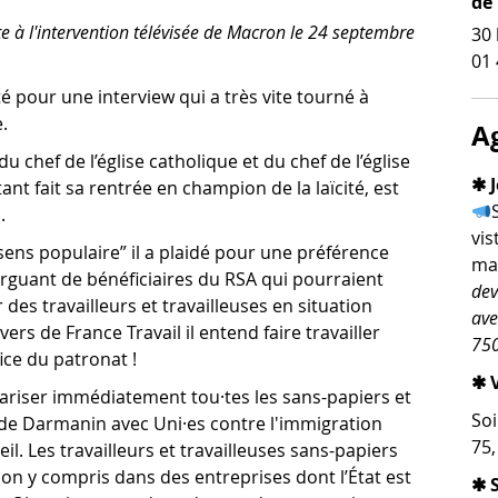
de
e à l'intervention télévisée de Macron le 24 septembre
30 
01 
té pour une interview qui a très vite tourné à
.
A
u chef de l’église catholique et du chef de l’église
✱ J
t fait sa rentrée en champion de la laïcité, est
.
vis
ens populaire” il a plaidé pour une préférence
man
arguant de bénéficiaires du RSA qui pourraient
dev
es travailleurs et travailleuses en situation
ave
ers de France Travail il entend faire travailler
750
ce du patronat !
✱ V
ulariser immédiatement tou·tes les sans-papiers et
Soi
if de Darmanin avec Uni·es contre l'immigration
75
il. Les travailleurs et travailleuses sans-papiers
ion y compris dans des entreprises dont l’État est
✱ 