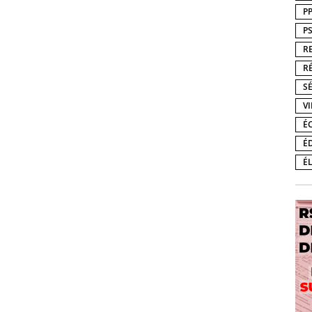
P
P
R
R
S
V
É
É
É