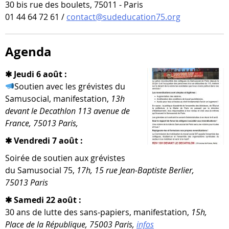
30 bis rue des boulets, 75011 - Paris
01 44 64 72 61 /
contact@sudeducation75.org
Agenda
✱ Jeudi 6 août :
Soutien avec les gré­vistes du
Samusocial, mani­fes­ta­tion,
13h
devant le Decathlon 113 ave­nue de
France, 75013 Paris,
✱ Vendredi 7 août :
Soirée de sou­tien aux gré­vistes
du Samusocial 75,
17h, 15 rue Jean-​Baptiste Berlier,
75013 Paris
✱ Samedi 22 août :
30 ans de lutte des sans-​papiers, mani­fes­ta­tion,
15h,
Place de la République, 75003 Paris,
infos