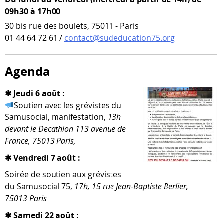
09h30 à 17h00
30 bis rue des boulets, 75011 - Paris
01 44 64 72 61 /
contact@sudeducation75.org
Agenda
✱ Jeudi 6 août :
Soutien avec les gré­vistes du
Samusocial, mani­fes­ta­tion,
13h
devant le Decathlon 113 ave­nue de
France, 75013 Paris,
✱ Vendredi 7 août :
Soirée de sou­tien aux gré­vistes
du Samusocial 75,
17h, 15 rue Jean-​Baptiste Berlier,
75013 Paris
✱ Samedi 22 août :