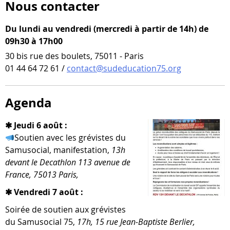
Nous contacter
Du lundi au vendredi (mercredi à partir de 14h) de
09h30 à 17h00
30 bis rue des boulets, 75011 - Paris
01 44 64 72 61 /
contact@sudeducation75.org
Agenda
✱ Jeudi 6 août :
Soutien avec les gré­vistes du
Samusocial, mani­fes­ta­tion,
13h
devant le Decathlon 113 ave­nue de
France, 75013 Paris,
✱ Vendredi 7 août :
Soirée de sou­tien aux gré­vistes
du Samusocial 75,
17h, 15 rue Jean-​Baptiste Berlier,