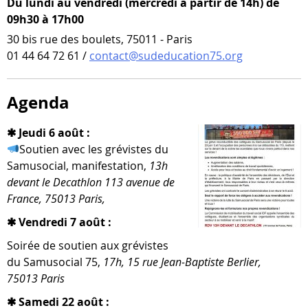
Du lundi au vendredi (mercredi à partir de 14h) de
09h30 à 17h00
30 bis rue des boulets, 75011 - Paris
01 44 64 72 61 /
contact@sudeducation75.org
Agenda
✱ Jeudi 6 août :
Soutien avec les gré­vistes du
Samusocial, mani­fes­ta­tion,
13h
devant le Decathlon 113 ave­nue de
France, 75013 Paris,
✱ Vendredi 7 août :
Soirée de sou­tien aux gré­vistes
du Samusocial 75,
17h, 15 rue Jean-​Baptiste Berlier,
75013 Paris
✱ Samedi 22 août :