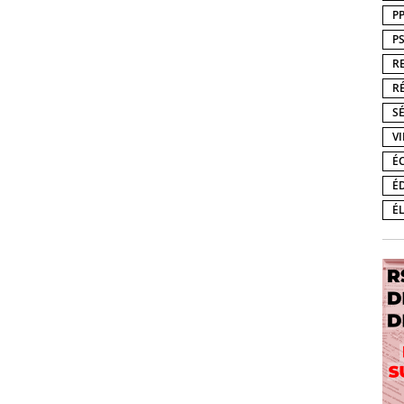
P
P
R
R
S
V
É
É
É