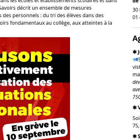
ns les écoles et établissements scolaires et dans
de
s Savoirs décrit un ensemble de mesures
30 
as des personnels : du tri des élèves dans des
01 
voirs fondamentaux au collège, aux atteintes à la
A
✱ J
vis
man
dev
ave
750
✱ V
Soi
75
✱ 