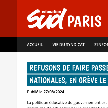
Aller
directement
au
PARIS
contenu
ACCUEIL
VIE DU SYNDICAT
S’INF
REFUSONS DE FAIRE PASS
NATIONALES, EN GRÈVE LE
Publié le
27/08/2024
La politique éducative du gouvernement est 