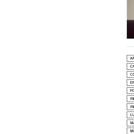
A
C
C
E
F
I
I
L
M
M