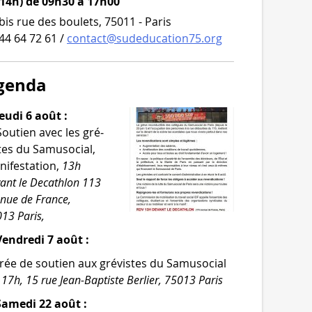
 14h) de 09h30 à 17h00
bis rue des boulets, 75011 - Paris
44 64 72 61 /
contact@sudeducation75.org
genda
eudi 6 août :
Soutien avec les gré­
tes du Samusocial,
i­fes­ta­tion,
13h
ant le Decathlon 113
­nue de France,
13 Paris,
endredi 7 août :
rée de sou­tien aux gré­vistes du Samusocial
,
17h, 15 rue Jean-​Baptiste Berlier, 75013 Paris
Samedi 22 août :