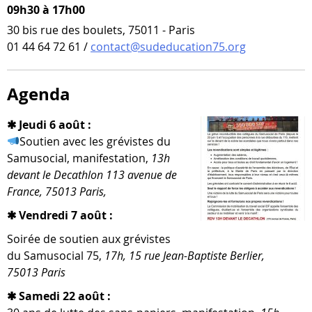
09h30 à 17h00
30 bis rue des boulets, 75011 - Paris
01 44 64 72 61 /
contact@sudeducation75.org
Agenda
✱ Jeudi 6 août :
Soutien avec les gré­vistes du
Samusocial, mani­fes­ta­tion,
13h
devant le Decathlon 113 ave­nue de
France, 75013 Paris,
✱ Vendredi 7 août :
Soirée de sou­tien aux gré­vistes
du Samusocial 75,
17h, 15 rue Jean-​Baptiste Berlier,
75013 Paris
✱ Samedi 22 août :