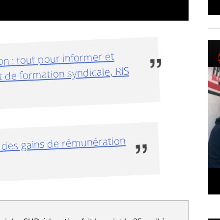
n : tout pour informer et
 de formation syndicale, RIS
f des gains de rémunération