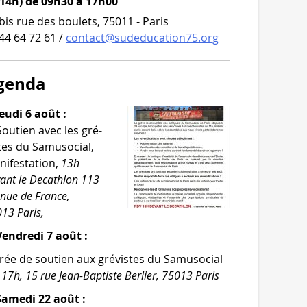
 14h) de 09h30 à 17h00
bis rue des boulets, 75011 - Paris
44 64 72 61 /
contact@sudeducation75.org
genda
eudi 6 août :
Soutien avec les gré­
tes du Samusocial,
i­fes­ta­tion,
13h
ant le Decathlon 113
­nue de France,
13 Paris,
endredi 7 août :
rée de sou­tien aux gré­vistes du Samusocial
,
17h, 15 rue Jean-​Baptiste Berlier, 75013 Paris
Samedi 22 août :