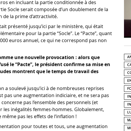
euros en incluant la partie conditionnée à des
artie Socle serait composée d’un doublement de la
 de la prime d’attractivité.
it présenté jusqu’ici par le ministère, qui était
lémentaire pour la partie “Socle”. Le “Pacte”, quant
 5000 euros annuel, ce qui ne correspond pas non
comme une nouvelle provocation : alors que
A
fusé le “Pacte”, le président confirme sa mise en
C
tudes montrent que le temps de travail des
C
E
on a soulevé jusqu’ici à de nombreuses reprises
F
est pas une augmentation indiciaire, et ne sera pas
I
ne concerne pas l’ensemble des personnels (et
I
sur les inégalités femmes-hommes. Globalement,
L
e même pas les effets de l’inflation !
M
entation pour toutes et tous, une augmentation
M