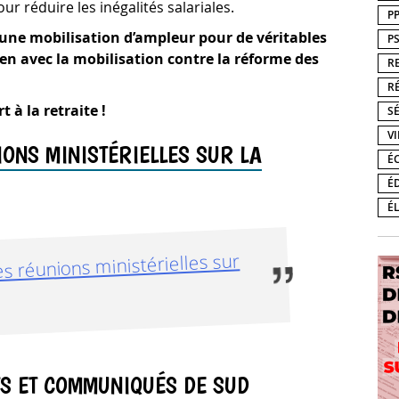
ur réduire les inégalités salariales.
P
e une mobilisation d’ampleur pour de véritables
P
ien avec la mobilisation contre la réforme des
R
R
 à la retraite !
S
V
ONS MINISTÉRIELLES SUR LA
É
É
É
 réunions ministérielles sur
TS ET COMMUNIQUÉS DE SUD