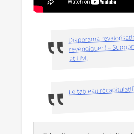
Diaporama revalorisatio
revendiquer ! – Support
et HMI
Le tableau récapitulati