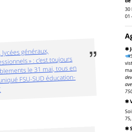
de
30 
01 
A
✱ J
, lycées généraux,
sionnels » : c’est toujours
vis
blements le 31 mai, tous en
man
muniqué FSU-SUD éducation-
dev
ave
C
750
✱ V
Soi
75
✱ 