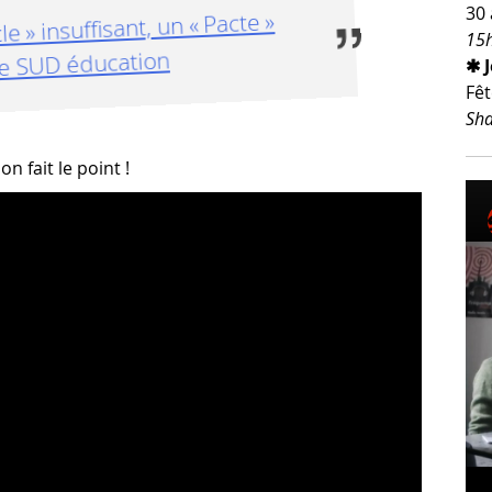
30 
le » insuffisant, un « Pacte »
15h
 de SUD éducation
✱ 
Fêt
Sha
n fait le point !