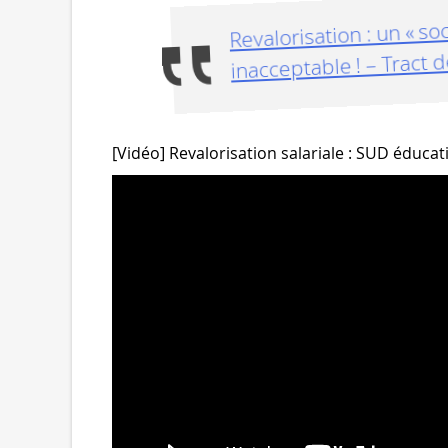
Revalorisation : un « soc
inacceptable ! – Tract
[Vidéo] Revalorisation salariale : SUD éducatio