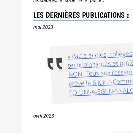
les salaires, le "socle" et le "pacte".
LES DERNIÈRES PUBLICATIONS :
mai 2023
« Pacte écoles, collèges
technologiques et profes
NON ! Tous aux rassem
grève le 6 juin !-Com
FO-UNSA-SGEN-SNAL
avril 2023