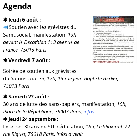
Agenda
✱ Jeudi 6 août :
Soutien avec les gré­vistes du
Samusocial, mani­fes­ta­tion,
13h
devant le Decathlon 113 ave­nue de
France, 75013 Paris,
✱ Vendredi 7 août :
Soirée de sou­tien aux gré­vistes
du Samusocial 75,
17h, 15 rue Jean-​Baptiste Berlier,
75013 Paris
✱ Samedi 22 août :
30 ans de lutte des sans-​papiers, mani­fes­ta­tion,
15h,
Place de la République, 75003 Paris,
infos
✱ Jeudi 24 septembre :
Fête des 30 ans de SUD édu­ca­tion,
18h, Le Shakirail, 72
rue Riquet, 75018 Paris, infos à venir