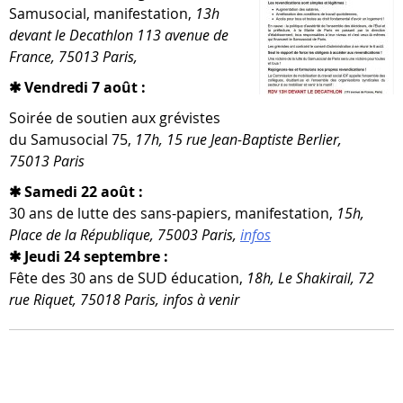
Samusocial, mani­fes­ta­tion,
13h
devant le Decathlon 113 ave­nue de
France, 75013 Paris,
✱ Vendredi 7 août :
Soirée de sou­tien aux gré­vistes
du Samusocial 75,
17h, 15 rue Jean-​Baptiste Berlier,
75013 Paris
✱ Samedi 22 août :
30 ans de lutte des sans-​papiers, mani­fes­ta­tion,
15h,
Place de la République, 75003 Paris,
infos
✱ Jeudi 24 septembre :
Fête des 30 ans de SUD édu­ca­tion,
18h, Le Shakirail, 72
rue Riquet, 75018 Paris, infos à venir