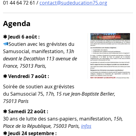
01 44 64 72 61 /
contact@sudeducation75.org
Agenda
✱ Jeudi 6 août :
Soutien avec les gré­vistes du
Samusocial, mani­fes­ta­tion,
13h
devant le Decathlon 113 ave­nue de
France, 75013 Paris,
✱ Vendredi 7 août :
Soirée de sou­tien aux gré­vistes
du Samusocial 75,
17h, 15 rue Jean-​Baptiste Berlier,
75013 Paris
✱ Samedi 22 août :
30 ans de lutte des sans-​papiers, mani­fes­ta­tion,
15h,
Place de la République, 75003 Paris,
infos
✱ Jeudi 24 septembre :