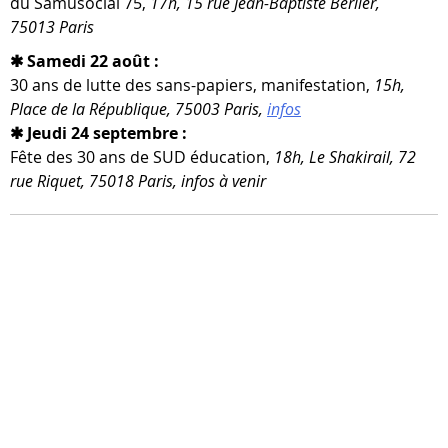
du Samusocial 75,
17h, 15 rue Jean-​Baptiste Berlier,
75013 Paris
✱ Samedi 22 août :
30 ans de lutte des sans-​papiers, mani­fes­ta­tion,
15h,
Place de la République, 75003 Paris,
infos
✱ Jeudi 24 septembre :
Fête des 30 ans de SUD édu­ca­tion,
18h, Le Shakirail, 72
rue Riquet, 75018 Paris, infos à venir