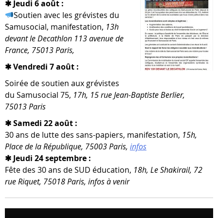
✱ Jeudi 6 août :
Soutien avec les gré­vistes du
Samusocial, mani­fes­ta­tion,
13h
devant le Decathlon 113 ave­nue de
France, 75013 Paris,
✱ Vendredi 7 août :
Soirée de sou­tien aux gré­vistes
du Samusocial 75,
17h, 15 rue Jean-​Baptiste Berlier,
75013 Paris
✱ Samedi 22 août :
30 ans de lutte des sans-​papiers, mani­fes­ta­tion,
15h,
Place de la République, 75003 Paris,
infos
✱ Jeudi 24 septembre :
Fête des 30 ans de SUD édu­ca­tion,
18h, Le Shakirail, 72
rue Riquet, 75018 Paris, infos à venir