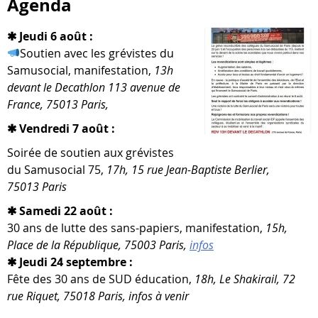
Agenda
✱ Jeudi 6 août :
Soutien avec les gré­vistes du
Samusocial, mani­fes­ta­tion,
13h
devant le Decathlon 113 ave­nue de
France, 75013 Paris,
✱ Vendredi 7 août :
Soirée de sou­tien aux gré­vistes
du Samusocial 75,
17h, 15 rue Jean-​Baptiste Berlier,
75013 Paris
✱ Samedi 22 août :
30 ans de lutte des sans-​papiers, mani­fes­ta­tion,
15h,
Place de la République, 75003 Paris,
infos
✱ Jeudi 24 septembre :
Fête des 30 ans de SUD édu­ca­tion,
18h, Le Shakirail, 72
rue Riquet, 75018 Paris, infos à venir