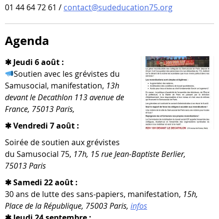
01 44 64 72 61 /
contact@sudeducation75.org
Agenda
✱ Jeudi 6 août :
Soutien avec les gré­vistes du
Samusocial, mani­fes­ta­tion,
13h
devant le Decathlon 113 ave­nue de
France, 75013 Paris,
✱ Vendredi 7 août :
Soirée de sou­tien aux gré­vistes
du Samusocial 75,
17h, 15 rue Jean-​Baptiste Berlier,
75013 Paris
✱ Samedi 22 août :
30 ans de lutte des sans-​papiers, mani­fes­ta­tion,
15h,
Place de la République, 75003 Paris,
infos
✱ Jeudi 24 septembre :